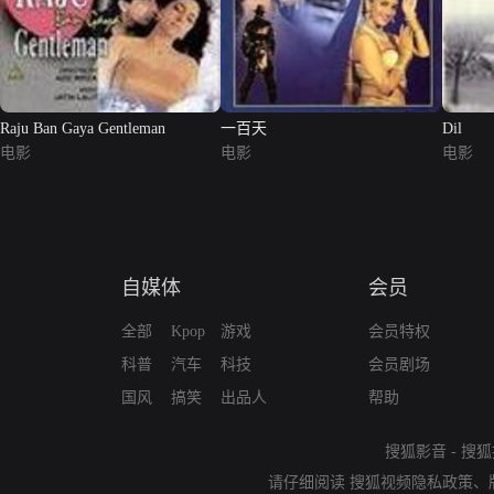
Raju Ban Gaya Gentleman
一百天
Dil
电影
电影
电影
自媒体
会员
全部
Kpop
游戏
会员特权
科普
汽车
科技
会员剧场
国风
搞笑
出品人
帮助
搜狐影音
-
搜狐
请仔细阅读
搜狐视频隐私政策
、