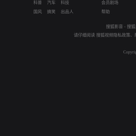
科普
汽车
科技
会员剧场
国风
搞笑
出品人
帮助
搜狐影音
-
搜狐
请仔细阅读
搜狐视频隐私政策
、
Copyri