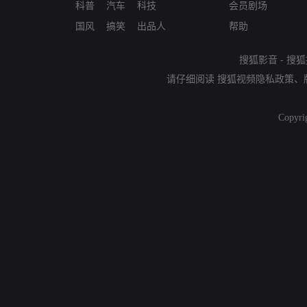
科普
汽车
科技
会员剧场
国风
搞笑
出品人
帮助
搜狐影音
-
搜狐
请仔细阅读
搜狐视频隐私政策
、
Copyri