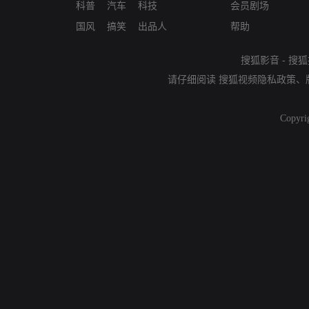
科普
汽车
科技
会员剧场
国风
搞笑
出品人
帮助
搜狐影音
-
搜狐
请仔细阅读
搜狐视频隐私政策
、
Copyri