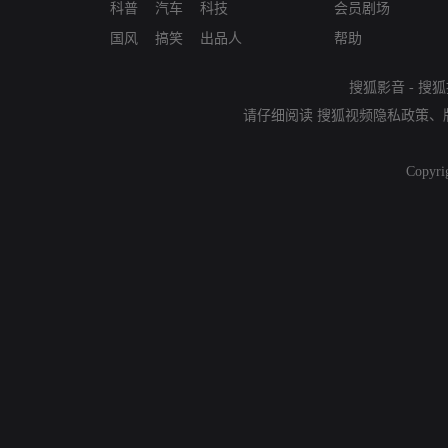
科普
汽车
科技
会员剧场
国风
搞笑
出品人
帮助
搜狐影音
-
搜狐
请仔细阅读
搜狐视频隐私政策
、
Copyri