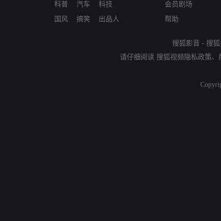
科普
汽车
科技
会员剧场
国风
搞笑
出品人
帮助
搜狐影音
-
搜狐
请仔细阅读
搜狐视频隐私政策
、
Copyri