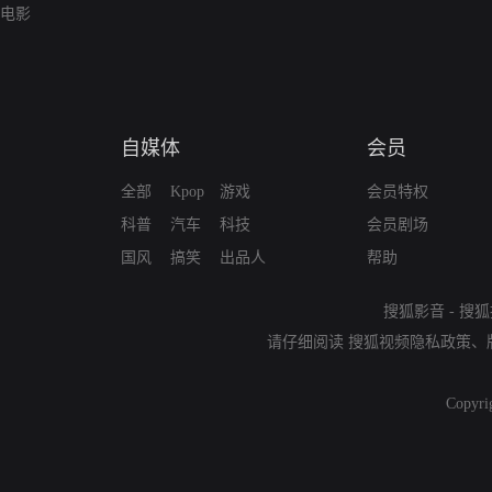
电影
自媒体
会员
全部
Kpop
游戏
会员特权
科普
汽车
科技
会员剧场
国风
搞笑
出品人
帮助
搜狐影音
-
搜狐
请仔细阅读
搜狐视频隐私政策
、
Copyri