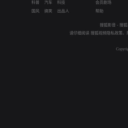
科普
汽车
科技
会员剧场
国风
搞笑
出品人
帮助
搜狐影音
-
搜狐
请仔细阅读
搜狐视频隐私政策
、
Copyri