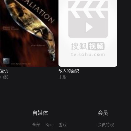
复仇
敌人的面貌
电影
电影
自媒体
会员
全部
Kpop
游戏
会员特权