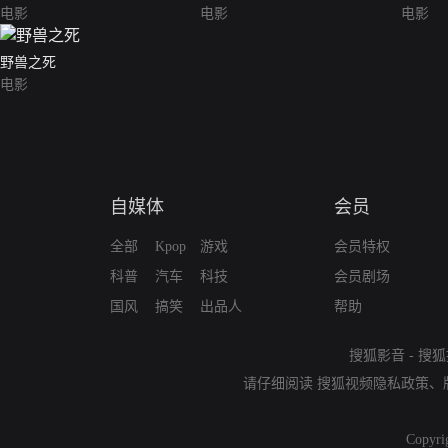
电影
电影
电影
野兽之死
电影
自媒体
会员
全部
Kpop
游戏
会员特权
科普
汽车
科技
会员剧场
国风
搞笑
出品人
帮助
搜狐影音
-
搜狐
请仔细阅读
搜狐视频隐私政策
、
Copyri