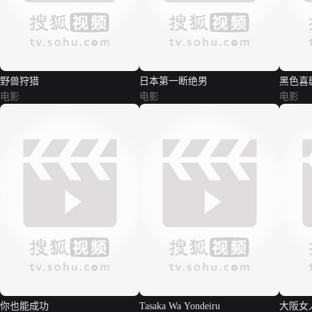
野兽狩猎
日本第一断绝男
黑色喜
电影
电影
电影
你也能成功
Tasaka Wa Yondeiru
大阪女