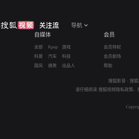
导航
自媒体
会员
全部
Kpop
游戏
会员特权
科普
汽车
科技
会员剧场
国风
搞笑
出品人
帮助
搜狐影音
-
搜狐
请仔细阅读
搜狐视频隐私政策
、
Copyri