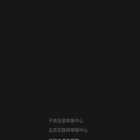
网络暴力有害信息举报
12318 文化市场举报
不良信息举报中心
算法推荐专项举报
北京互联网举报中心
亚运会举报专区