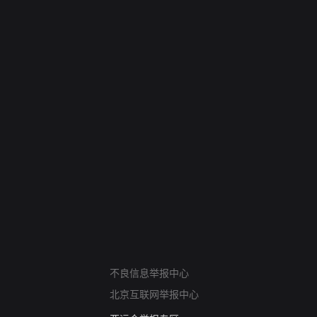
网络暴力有害信息举报
不良信息举报中心
12318 文化市场举报
北京互联网举报中心
算法推荐专项举报