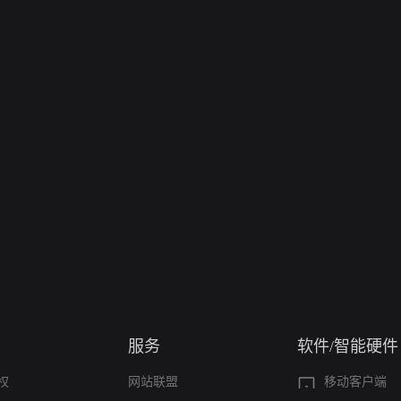
服务
软件/智能硬件
权
网站联盟
移动客户端