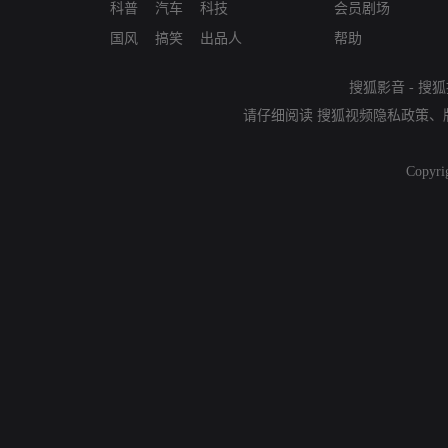
科普
汽车
科技
会员剧场
国风
搞笑
出品人
帮助
搜狐影音
-
搜狐
请仔细阅读
搜狐视频隐私政策
、
Copyri