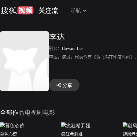
导航
李达
别名：
Howard Lee
李达，演员，代表作有《黄飞鸿在印度时间》
分享
全部作品
电视剧
电影
暮色心迹
疯狂希莉娅
避风港