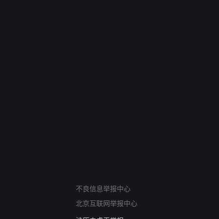
网络暴力有害信息举报
12318 文化市场举报
不良信息举报中心
算法推荐专项举报
北京互联网举报中心
亚运会举报专区