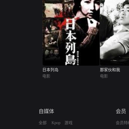
日本列岛
那家伙和我
电影
电影
自媒体
会员
全部
Kpop
游戏
会员特