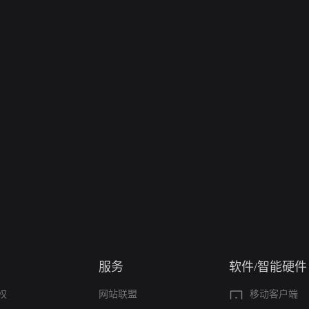
服务
软件/智能硬件
权
网站联盟
移动客户端