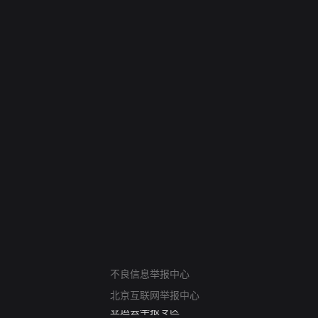
网络暴力有害信息举报
12318 文化市场举报
不良信息举报中心
算法推荐专项举报
北京互联网举报中心
亚运会举报专区