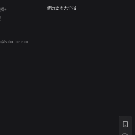
亚运会举报专区
涉历史虚无举报
播+
网络谣言信息专项
版
涉政举报入口
涉未成年人举报
清朗自媒体乱象举报
hu@sohu-inc.com
涉民族宗教有害信息举报
清朗·生活服务类内容举报
清朗春节网络环境整治
涉企举报专区
AI生成内容
打假治敲
网络暴力有害信息举报
12318 文化市场举报
算法推荐专项举报
亚运会举报专区
涉历史虚无举报
网络谣言信息专项