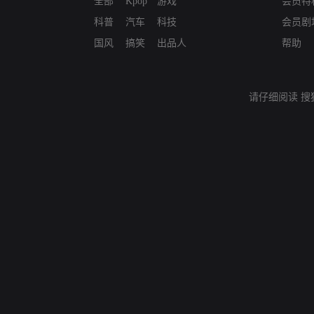
全部
Kpop
游戏
会员特
科普
汽车
科技
会员剧
国风
搞笑
出品人
帮助
请仔细阅读
搜