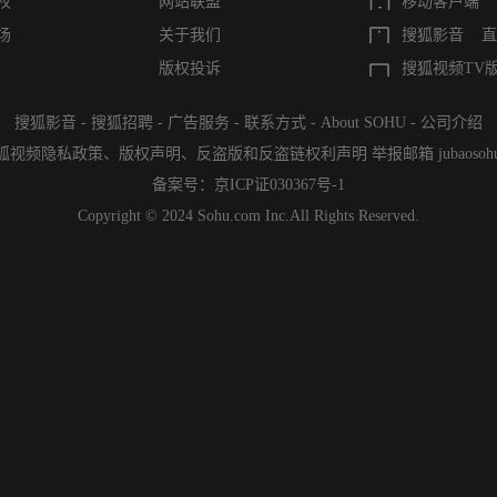
权
网站联盟
移动客户端
场
关于我们
搜狐影音
直
版权投诉
搜狐视频TV
搜狐影音
-
搜狐招聘
-
广告服务
-
联系方式
-
About SOHU
-
公司介绍
狐视频隐私政策
、
版权声明
、
反盗版和反盗链权利声明
举报邮箱
jubaoso
备案号：
京ICP证030367号-1
Copyright © 2024 Sohu.com Inc.All Rights Reserved.