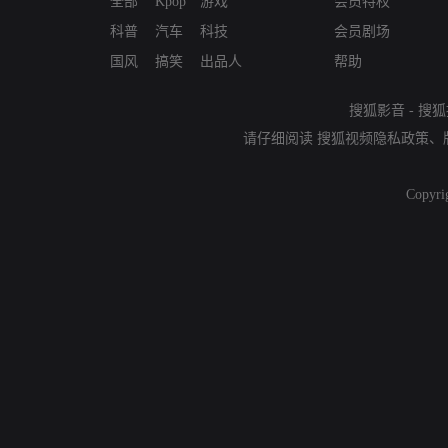
全部
Kpop
游戏
会员特权
科普
汽车
科技
会员剧场
国风
搞笑
出品人
帮助
搜狐影音
-
搜狐
请仔细阅读
搜狐视频隐私政策
、
Copyri