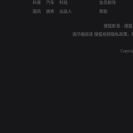
科普
汽车
科技
会员剧场
国风
搞笑
出品人
帮助
搜狐影音
-
搜狐
请仔细阅读
搜狐视频隐私政策
、
Copyri