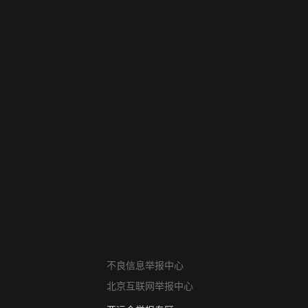
网络暴力有害信息举报
不良信息举报中心
12318 文化市场举报
北京互联网举报中心
算法推荐专项举报