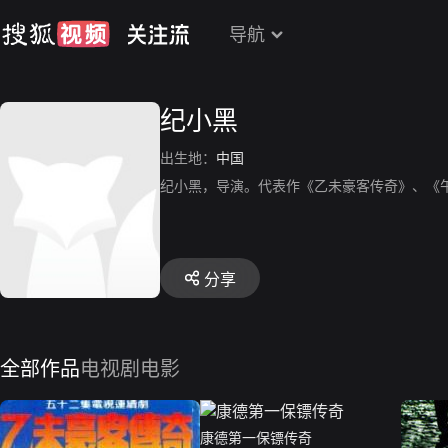
导航
纪小黑
出生地：
中国
纪小黑，导演。代表作《乙未豪客传奇》、《
分享
全部作品
电视剧
电影
康德第一保镖传奇