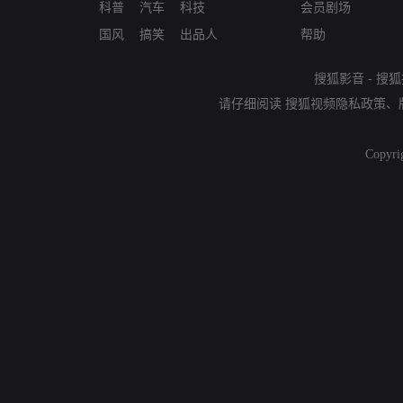
科普
汽车
科技
会员剧场
国风
搞笑
出品人
帮助
搜狐影音
-
搜狐
请仔细阅读
搜狐视频隐私政策
、
Copyri