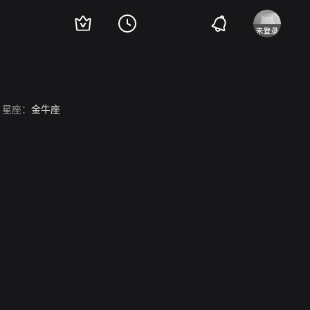
星座：
金牛座