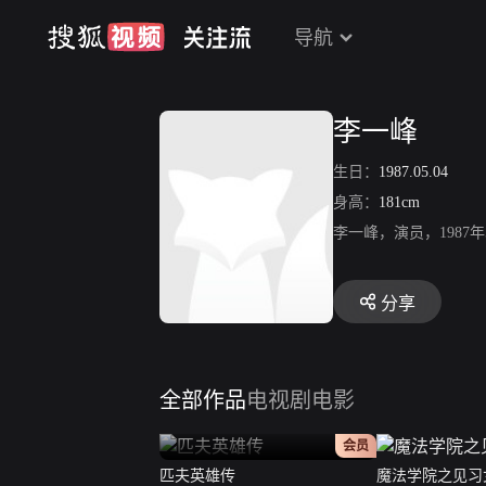
导航
李一峰
生日：
1987.05.04
身高：
181cm
李一峰，演员，198
分享
全部作品
电视剧
电影
正片
会员
匹夫英雄传
魔法学院之见习