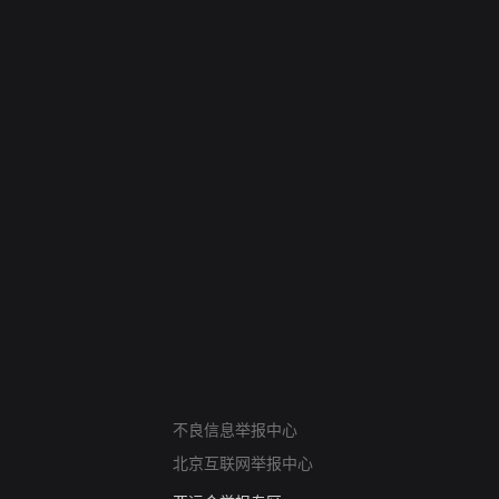
网络暴力有害信息举报
不良信息举报中心
12318 文化市场举报
北京互联网举报中心
算法推荐专项举报