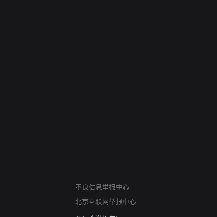
网络暴力有害信息举报
不良信息举报中心
12318 文化市场举报
北京互联网举报中心
算法推荐专项举报