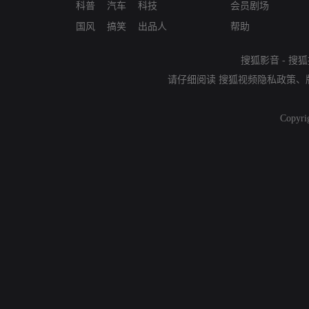
科普
汽车
科技
会员剧场
国风
搞笑
出品人
帮助
搜狐影音
-
搜狐
请仔细阅读
搜狐视频隐私政策
、
Copyri