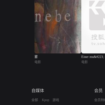
雾
Einer mu&#223; d
电影
电影
自媒体
会员
全部
Kpop
游戏
会员特