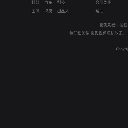
科普
汽车
科技
会员剧场
国风
搞笑
出品人
帮助
搜狐影音
-
搜狐
请仔细阅读
搜狐视频隐私政策
、
Copyri