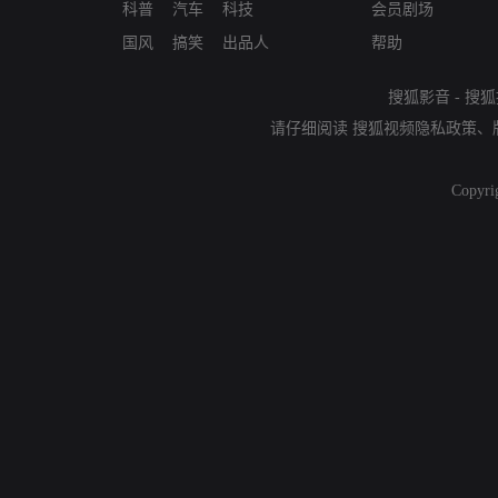
科普
汽车
科技
会员剧场
国风
搞笑
出品人
帮助
搜狐影音
-
搜狐
请仔细阅读
搜狐视频隐私政策
、
Copyri