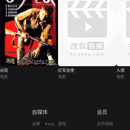
谷街
红军信使
入侵
电影
电影
电影
自媒体
会员
全部
Kpop
游戏
会员特权