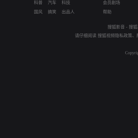
科普
汽车
科技
会员剧场
国风
搞笑
出品人
帮助
搜狐影音
-
搜狐
请仔细阅读
搜狐视频隐私政策
、
Copyri