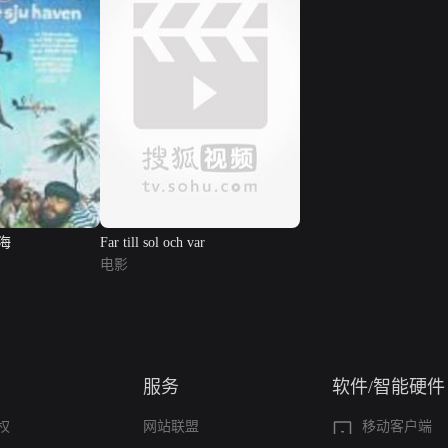
海
Far till sol och var
电影
服务
软件/智能硬件
权
网站联盟
移动客户端