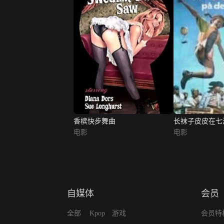
香槟快步舞曲
长袜子皮皮在七
电影
电影
自媒体
会员
全部
Kpop
游戏
会员特