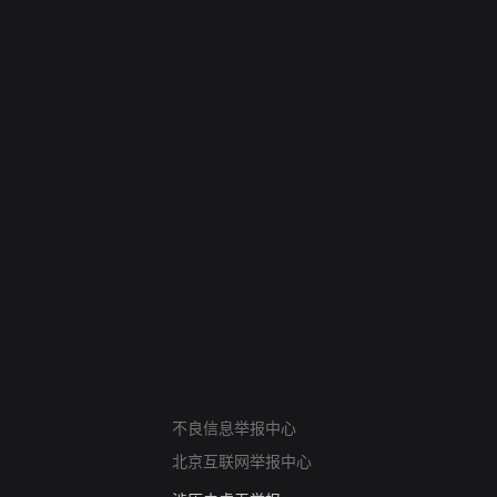
网络暴力有害信息举报
12318 文化市场举报
不良信息举报中心
算法推荐专项举报
北京互联网举报中心
亚运会举报专区