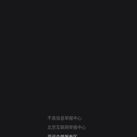
网络暴力有害信息举报
12318 文化市场举报
不良信息举报中心
算法推荐专项举报
北京互联网举报中心
亚运会举报专区