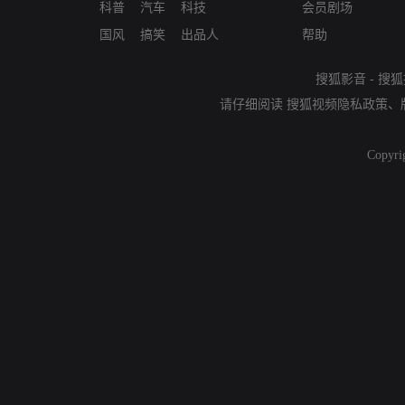
科普
汽车
科技
会员剧场
国风
搞笑
出品人
帮助
搜狐影音
-
搜狐
请仔细阅读
搜狐视频隐私政策
、
Copyri