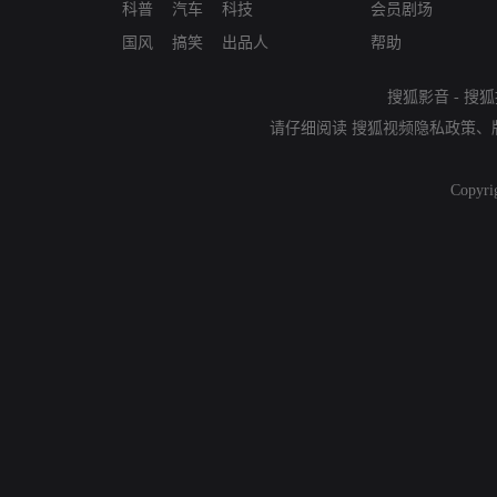
科普
汽车
科技
会员剧场
国风
搞笑
出品人
帮助
搜狐影音
-
搜狐
请仔细阅读
搜狐视频隐私政策
、
Copyri