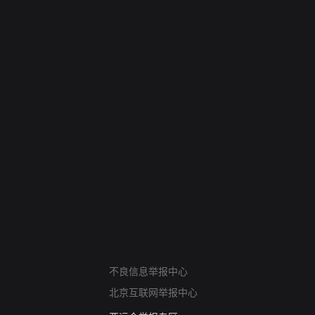
网络暴力有害信息举报
12318 文化市场举报
不良信息举报中心
算法推荐专项举报
北京互联网举报中心
亚运会举报专区