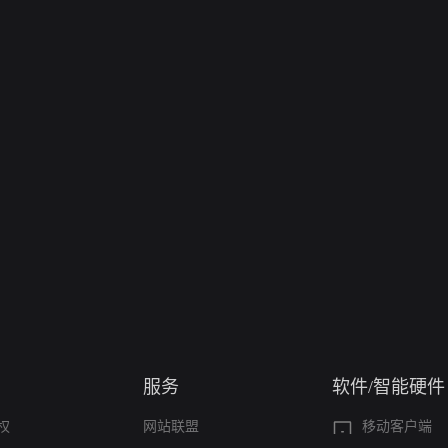
服务
软件/智能硬件
权
网站联盟
移动客户端