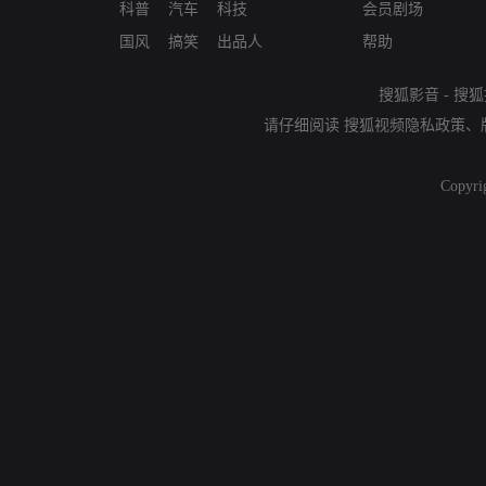
科普
汽车
科技
会员剧场
国风
搞笑
出品人
帮助
搜狐影音
-
搜狐
请仔细阅读
搜狐视频隐私政策
、
Copyri