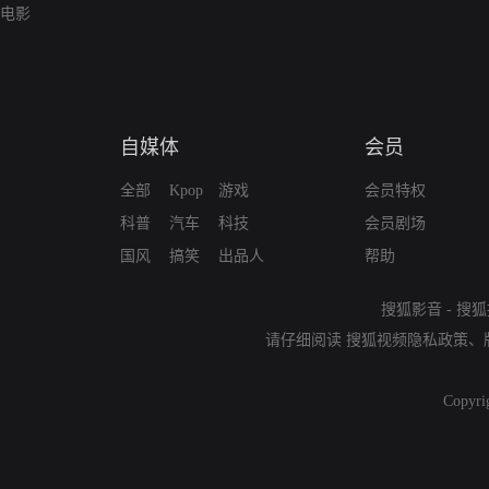
电影
自媒体
会员
全部
Kpop
游戏
会员特权
科普
汽车
科技
会员剧场
国风
搞笑
出品人
帮助
搜狐影音
-
搜狐
请仔细阅读
搜狐视频隐私政策
、
Copyri