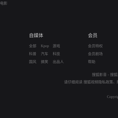
电影
自媒体
会员
全部
Kpop
游戏
会员特权
科普
汽车
科技
会员剧场
国风
搞笑
出品人
帮助
搜狐影音
-
搜狐
请仔细阅读
搜狐视频隐私政策
、
Copyri