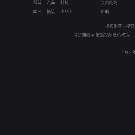
科普
汽车
科技
会员剧场
国风
搞笑
出品人
帮助
搜狐影音
-
搜狐
请仔细阅读
搜狐视频隐私政策
、
Copyri