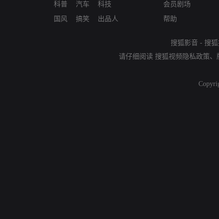
科普
汽车
科技
会员剧场
国风
搞笑
出品人
帮助
搜狐影音
-
搜狐
请仔细阅读
搜狐视频隐私政策
、
Copyri