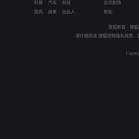
科普
汽车
科技
会员剧场
国风
搞笑
出品人
帮助
搜狐影音
-
搜狐
请仔细阅读
搜狐视频隐私政策
、
Copyri