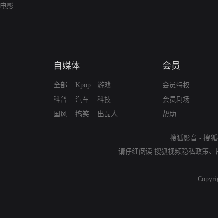
电影
自媒体
会员
全部
Kpop
游戏
会员特权
科普
汽车
科技
会员剧场
国风
搞笑
出品人
帮助
搜狐影音
-
搜狐
请仔细阅读
搜狐视频隐私政策
、
Copyri