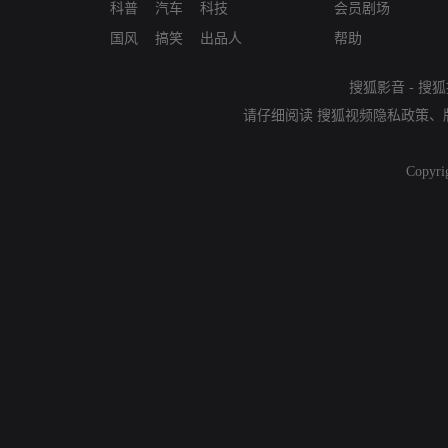
科普
汽车
科技
会员剧场
国风
搞笑
出品人
帮助
搜狐影音
-
搜狐
请仔细阅读
搜狐视频隐私政策
、
Copyri