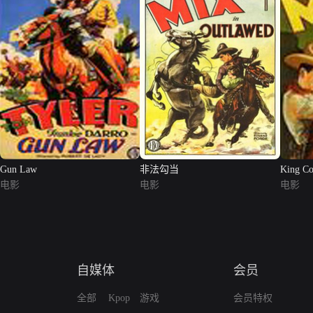
Gun Law
非法勾当
King C
电影
电影
电影
自媒体
会员
全部
Kpop
游戏
会员特权