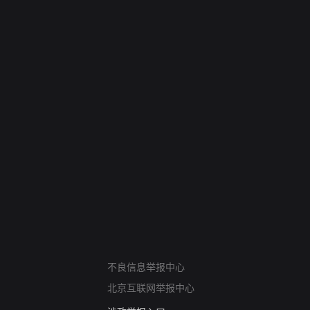
网络暴力有害信息举报
12318 文化市场举报
算法推荐专项举报
亚运会举报专区
不良信息举报中心
涉历史虚无举报
北京互联网举报中心
网络谣言信息专项