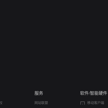
服务
软件/智能硬件
权
网站联盟
移动客户端