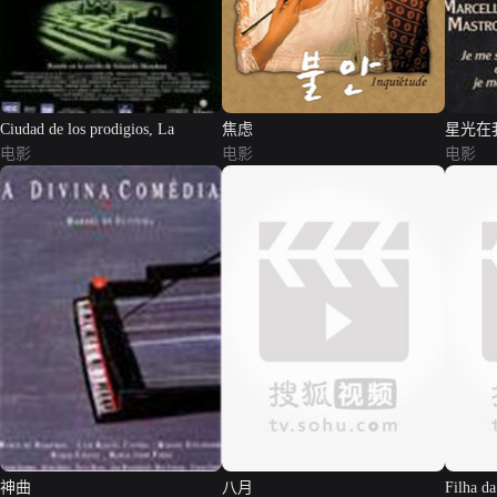
Ciudad de los prodigios, La
焦虑
星光在
电影
电影
电影
神曲
八月
Filha d