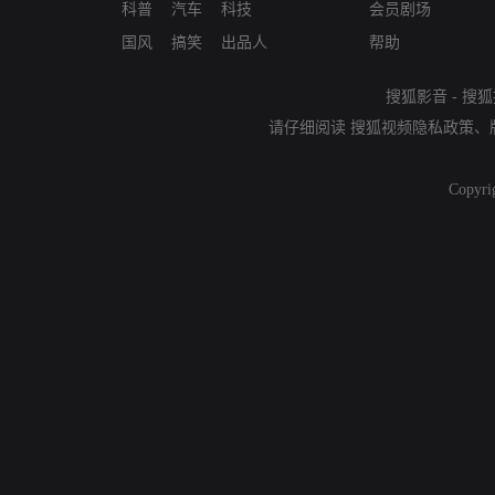
科普
汽车
科技
会员剧场
国风
搞笑
出品人
帮助
搜狐影音
-
搜狐
请仔细阅读
搜狐视频隐私政策
、
Copyri