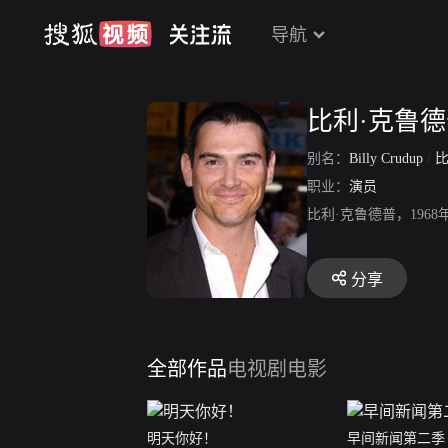
导航
比利·克鲁
别名：
Billy Crudup
/
职业：
演员
比利·克鲁德普，19
分享
全部作品
电视剧
电影
明天你好！
早间新闻第二季