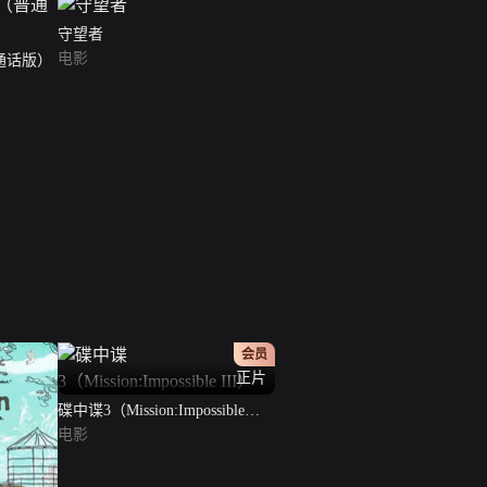
守望者
电影
通话版）
会员
正片
碟中谍3（Mission:Impossible
III）
电影