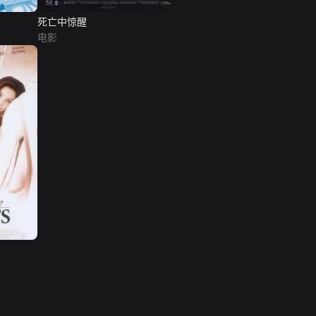
死亡中惊醒
电影