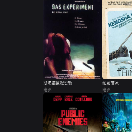
斯坦福监狱实验
如履薄冰
电影
电影