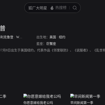
德普
比利克鲁登
/
William Gaither Crudup
出生地：
美国
/
纽约
星座：
巨蟹座
68年7月8日出生于美国纽约，代表作品《邻里联防》、《说服者》、《乱
你愿意嫁给我老公吗
早间新闻第一季