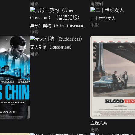
电影
电视剧
二十世纪女人
电影
异形：契约（Alien: Covenant）
（普通话版）
电影
无人引航（Rudderless）
电影
血缘关系
电影