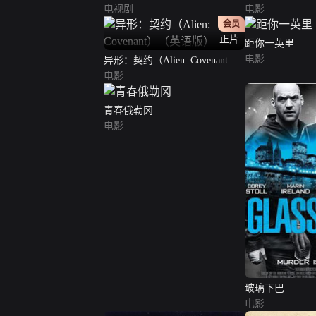
电视剧
电影
会员
正片
距你一英里
电影
异形：契约（Alien: Covenant）
（英语版）
电影
青春俄勒冈
电影
玻璃下巴
电影