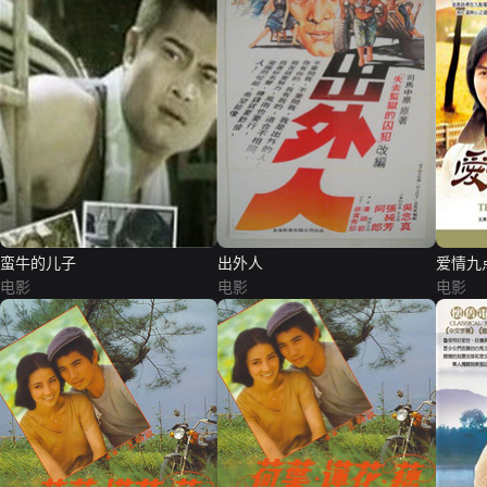
蛮牛的儿子
出外人
爱情九
电影
电影
电影