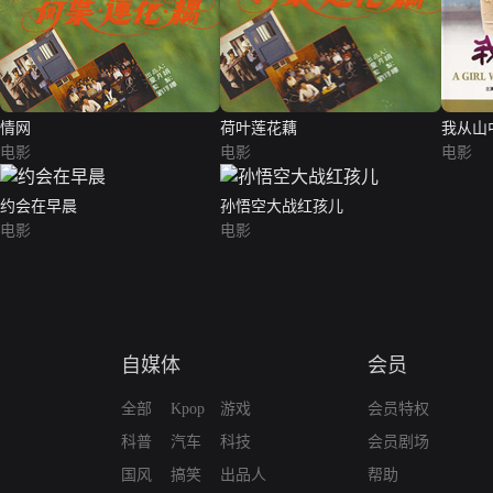
情网
荷叶莲花藕
我从山
电影
电影
电影
约会在早晨
孙悟空大战红孩儿
电影
电影
自媒体
会员
全部
Kpop
游戏
会员特权
科普
汽车
科技
会员剧场
国风
搞笑
出品人
帮助