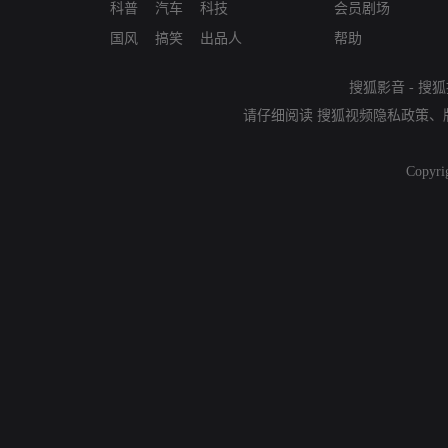
科普
汽车
科技
会员剧场
国风
搞笑
出品人
帮助
搜狐影音
-
搜狐
请仔细阅读
搜狐视频隐私政策
、
Copyri