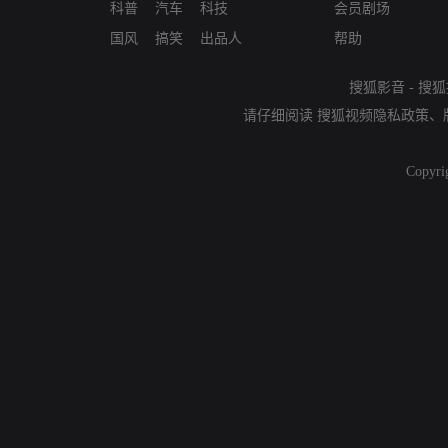
科普
汽车
科技
会员剧场
国风
搞笑
出品人
帮助
搜狐影音
-
搜狐
请仔细阅读
搜狐视频隐私政策
、
Copyri