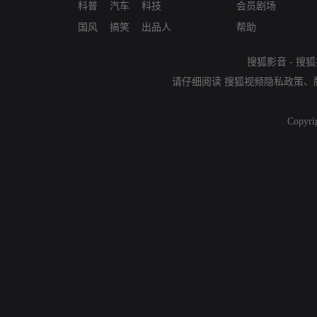
科普
汽车
科技
会员剧场
国风
搞笑
出品人
帮助
搜狐影音
-
搜狐
请仔细阅读
搜狐视频隐私政策
、
Copyri