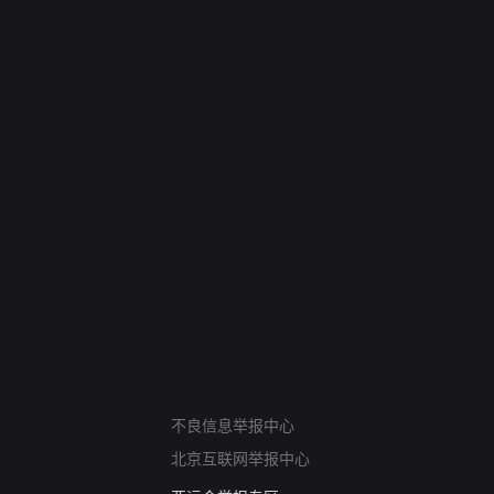
网络暴力有害信息举报
不良信息举报中心
12318 文化市场举报
北京互联网举报中心
算法推荐专项举报