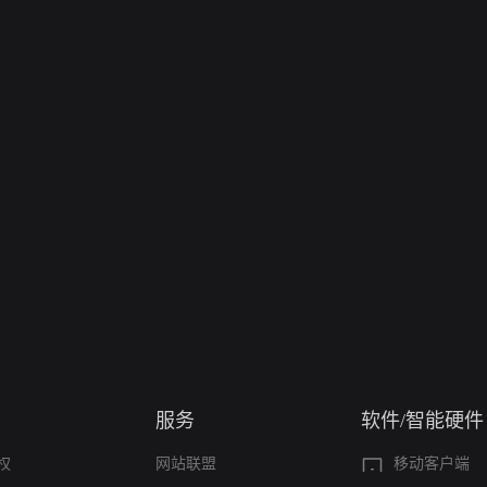
服务
软件/智能硬件
权
网站联盟
移动客户端